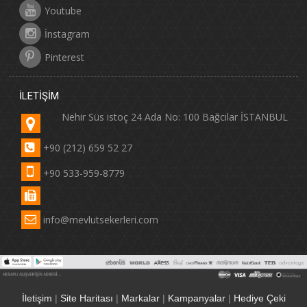
Youtube
İnstagram
Pinterest
İLETIŞIM
Nehir Süs istoç 24 Ada No: 100 Bağcılar İSTANBUL
+90 (212) 659 52 27
+90 533-959-8779
info@mevlutsekerleri.com
İletişim
|
Site Haritası
|
Markalar
|
Kampanyalar
|
Hediye Çeki